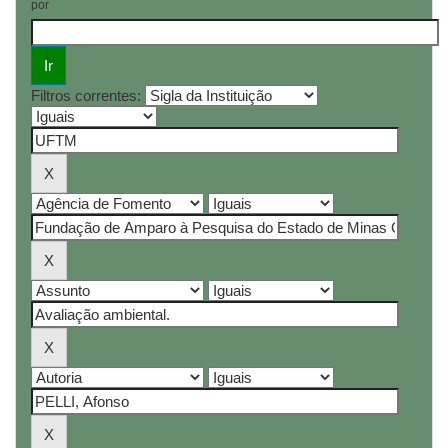
por
Filtros correntes: