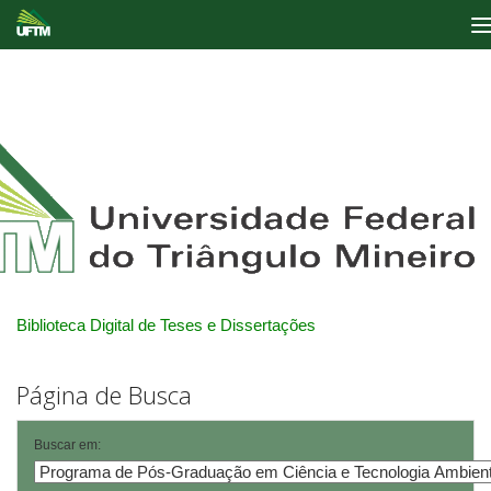
Skip
navigation
Biblioteca Digital de Teses e Dissertações
Página de Busca
Buscar em: