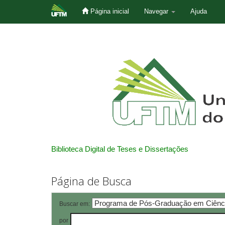
Página inicial
Navegar
Ajuda
Skip
navigation
Biblioteca Digital de Teses e Dissertações
Página de Busca
Buscar em:
por