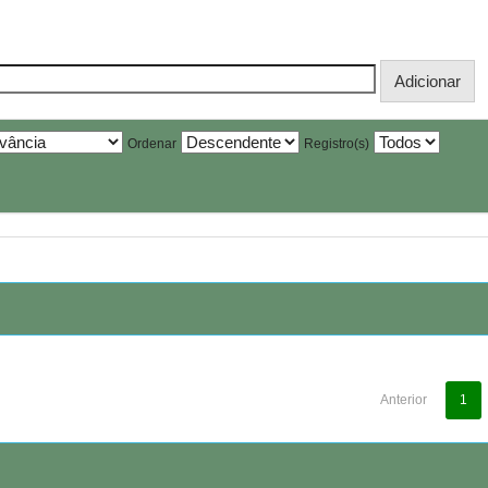
Ordenar
Registro(s)
Anterior
1