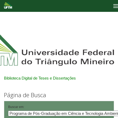
Skip
navigation
Biblioteca Digital de Teses e Dissertações
Página de Busca
Buscar em: