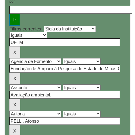
por
Filtros correntes: