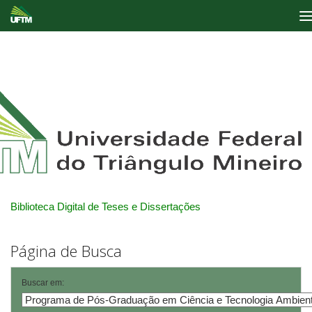
Skip
navigation
Biblioteca Digital de Teses e Dissertações
Página de Busca
Buscar em: