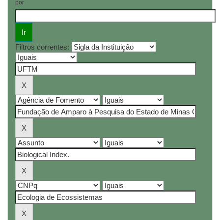
por
Filtros correntes: