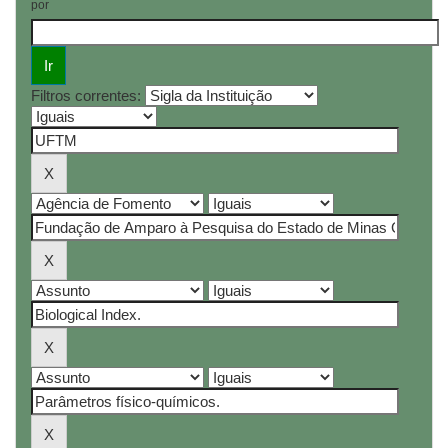
por
Filtros correntes: