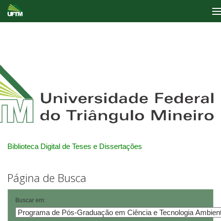
Skip
navigation
Biblioteca Digital de Teses e Dissertações
Página de Busca
Buscar em: