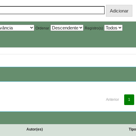
Ordenar
Registro(s)
Anterior
1
Autor(es)
Tip