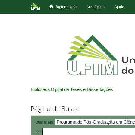
Página inicial
Navegar
Ajuda
Skip
navigation
Biblioteca Digital de Teses e Dissertações
Página de Busca
Buscar em:
por