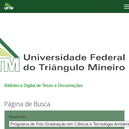
Skip
navigation
Biblioteca Digital de Teses e Dissertações
Página de Busca
Buscar em: