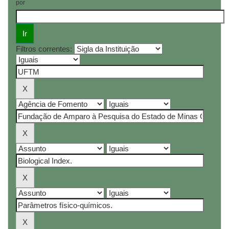
por
Filtros correntes: