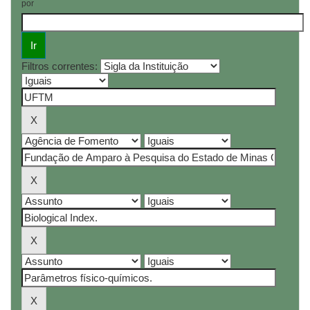
por
Filtros correntes: