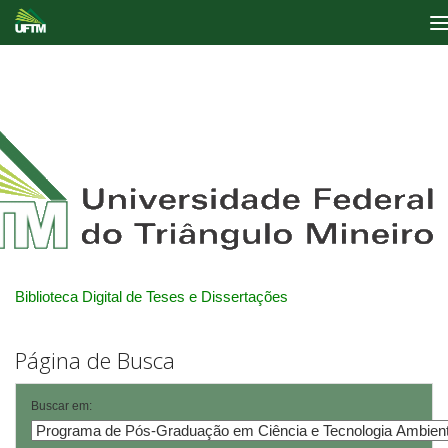
Skip
navigation
Biblioteca Digital de Teses e Dissertações
Página de Busca
Buscar em: