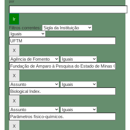
por
Filtros correntes: