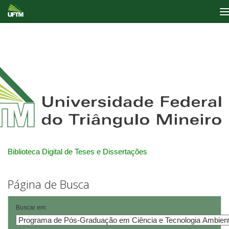
Skip
navigation
Biblioteca Digital de Teses e Dissertações
Página de Busca
Buscar em: