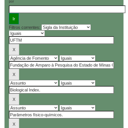
por
Filtros correntes: