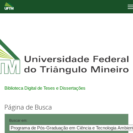
Skip
navigation
Biblioteca Digital de Teses e Dissertações
Página de Busca
Buscar em: