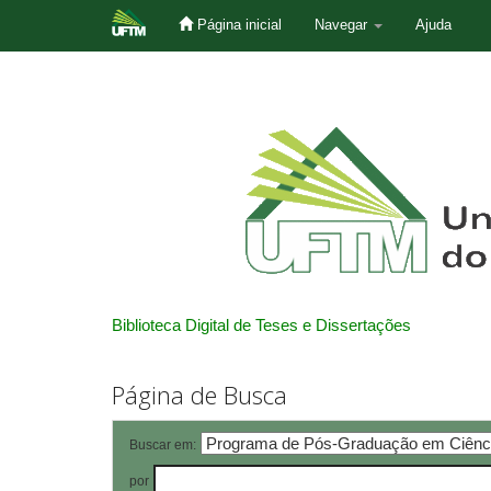
Página inicial
Navegar
Ajuda
Skip
navigation
Biblioteca Digital de Teses e Dissertações
Página de Busca
Buscar em:
por