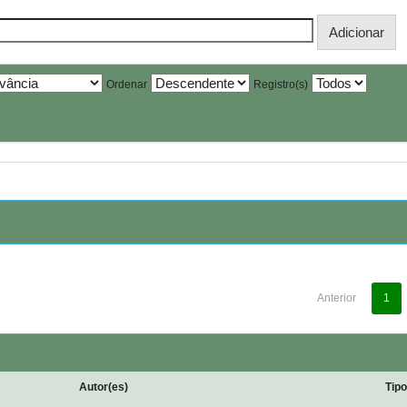
Ordenar
Registro(s)
Anterior
1
Autor(es)
Tip