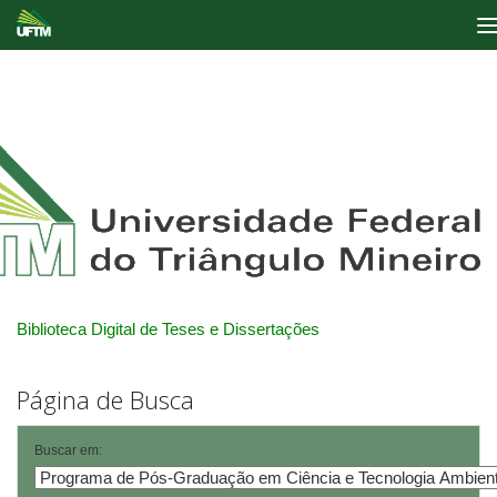
Skip
navigation
Biblioteca Digital de Teses e Dissertações
Página de Busca
Buscar em: