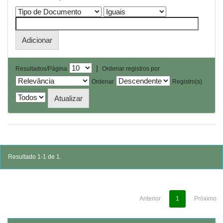
|
Resultados/Página
Ordenar registros por
Ordenar
Registro(s)
Resultado 1-1 de 1.
Anterior
1
Próximo