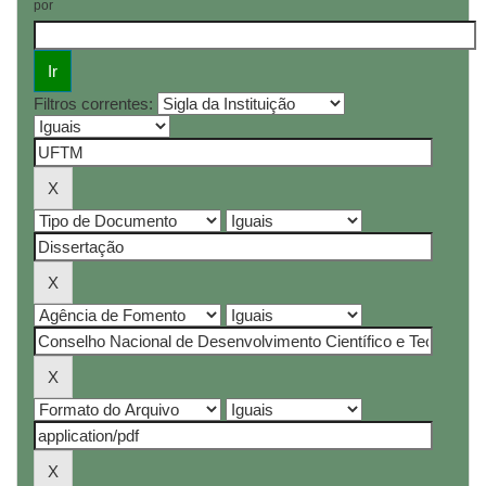
por
Filtros correntes: