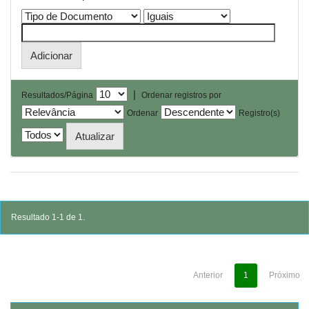
|
Resultados/Página
Ordenar registros por
Ordenar
Registro(s)
Resultado 1-1 de 1.
Anterior
1
Próximo