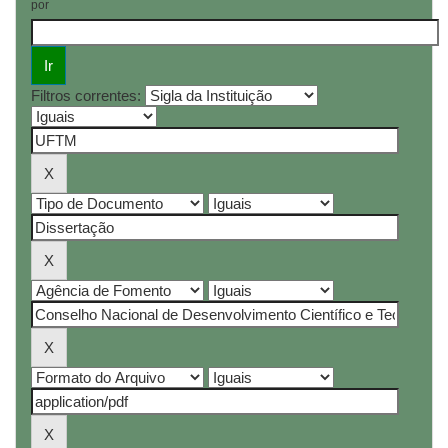
por
Filtros correntes: