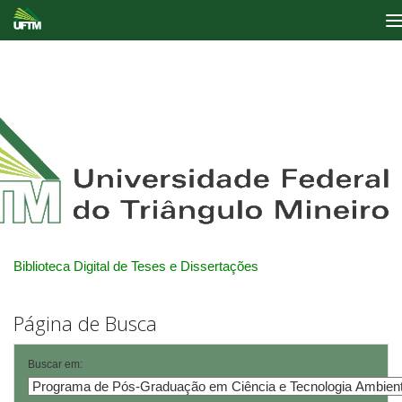
Skip
navigation
Biblioteca Digital de Teses e Dissertações
Página de Busca
Buscar em: