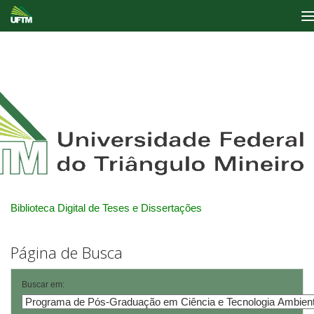
Skip
navigation
Biblioteca Digital de Teses e Dissertações
Página de Busca
Buscar em: