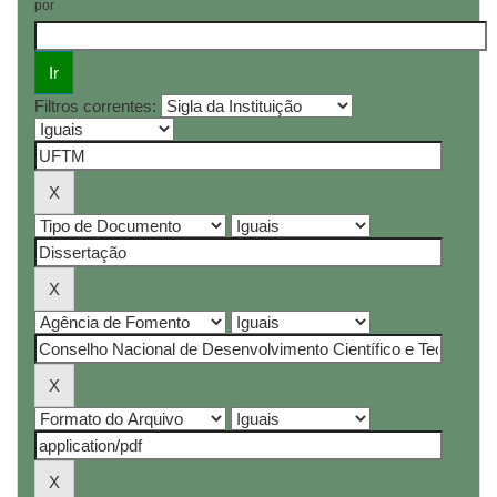
por
Filtros correntes: