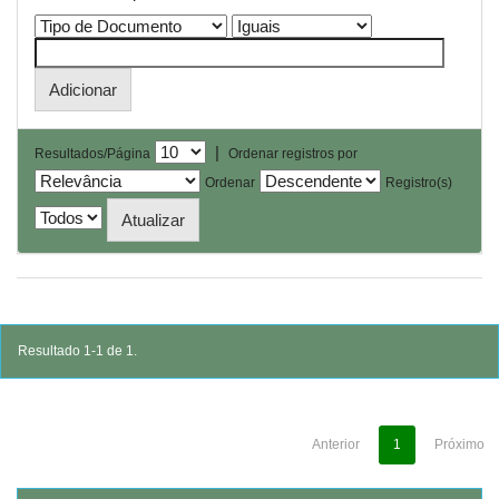
|
Resultados/Página
Ordenar registros por
Ordenar
Registro(s)
Resultado 1-1 de 1.
Anterior
1
Próximo