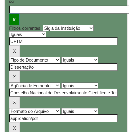
por
Filtros correntes: