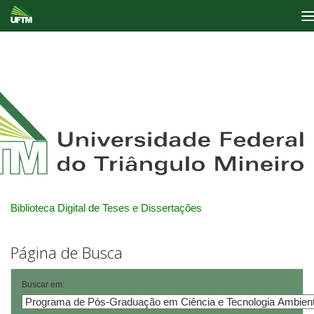
Skip
navigation
Biblioteca Digital de Teses e Dissertações
Página de Busca
Buscar em: