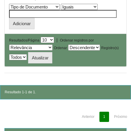
|
Resultados/Página
Ordenar registros por
Ordenar
Registro(s)
Resultado 1-1 de 1.
Anterior
1
Próximo