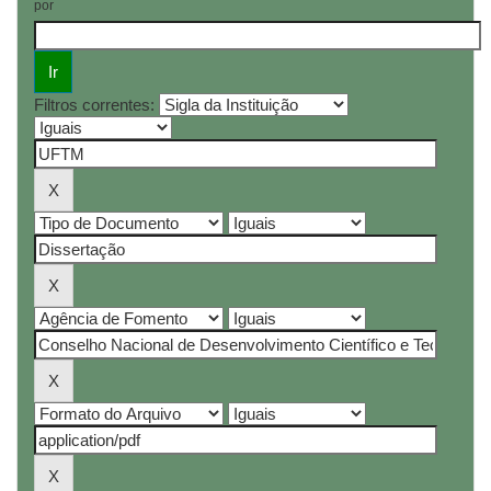
por
Filtros correntes: