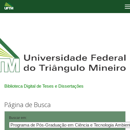
Skip
navigation
Biblioteca Digital de Teses e Dissertações
Página de Busca
Buscar em: