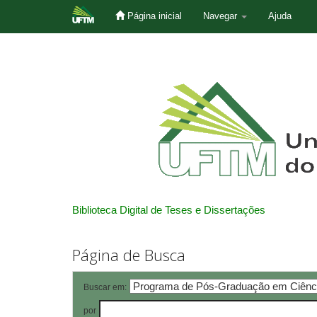
Página inicial
Navegar
Ajuda
Skip
navigation
Biblioteca Digital de Teses e Dissertações
Página de Busca
Buscar em:
por