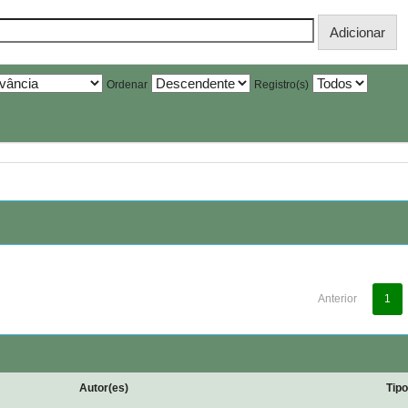
Ordenar
Registro(s)
Anterior
1
Autor(es)
Tip