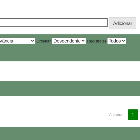
Ordenar
Registro(s)
Anterior
1