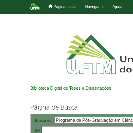
Página inicial
Navegar
Ajuda
Skip
navigation
Biblioteca Digital de Teses e Dissertações
Página de Busca
Buscar em:
por