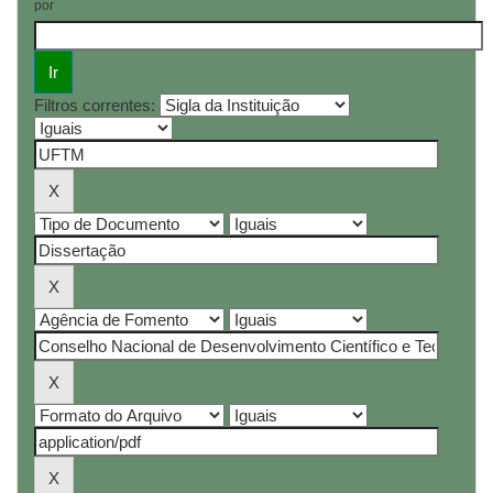
por
Filtros correntes: