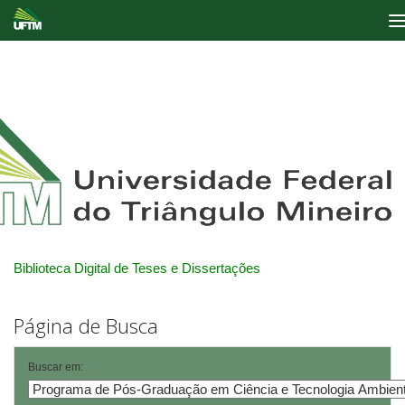
Skip
navigation
Biblioteca Digital de Teses e Dissertações
Página de Busca
Buscar em: