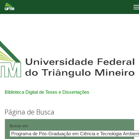
Skip
navigation
Biblioteca Digital de Teses e Dissertações
Página de Busca
Buscar em: