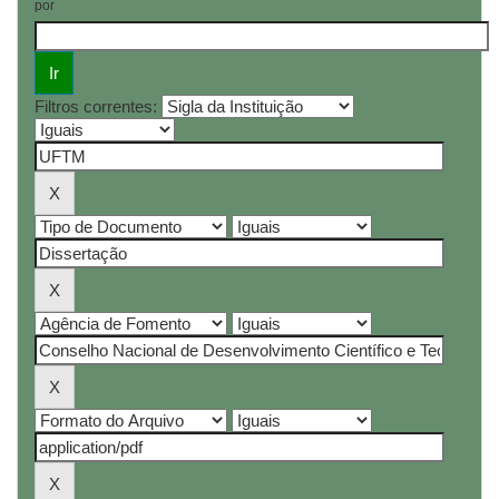
por
Filtros correntes: