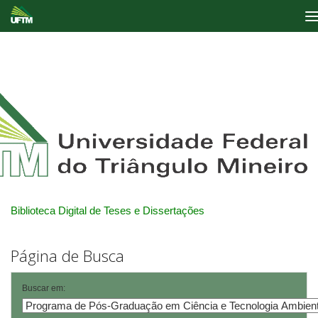
Skip
navigation
Biblioteca Digital de Teses e Dissertações
Página de Busca
Buscar em: