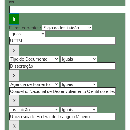
por
Filtros correntes: