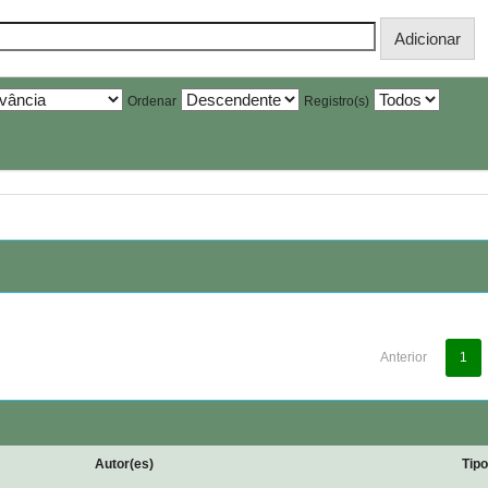
Ordenar
Registro(s)
Anterior
1
Autor(es)
Tip