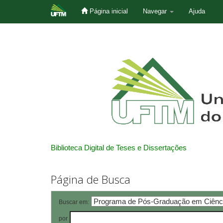
Página inicial
Navegar
Ajuda
Skip
navigation
Biblioteca Digital de Teses e Dissertações
Página de Busca
Buscar em:
por