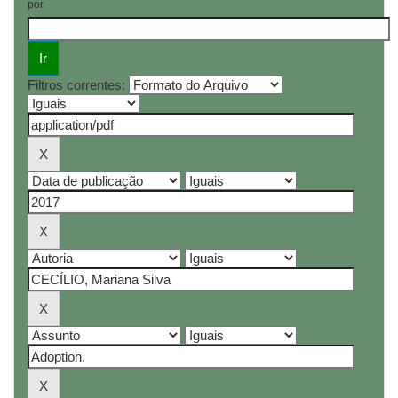
por
Filtros correntes: